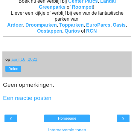
Boek nu een verblijf bij
Center Parcs
,
Landal
Greenparks
of
Roompot
!
Liever een kijkje of verblijf bij een van de fantastische
parken van:
Ardoer
,
Droomparken
,
Topparken
,
EuroParcs
,
Oasis
,
Oostappen
,
Qurios
of
RCN
op
april 16, 2021
Delen
Geen opmerkingen:
Een reactie posten
‹
›
Homepage
Internetversie tonen