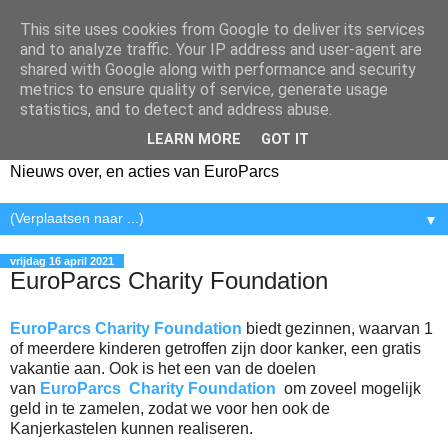
This site uses cookies from Google to deliver its services
and to analyze traffic. Your IP address and user-agent are
shared with Google along with performance and security
metrics to ensure quality of service, generate usage
statistics, and to detect and address abuse.
LEARN MORE
GOT IT
Nieuws over, en acties van EuroParcs
▼
vrijdag 16 april 2021
EuroParcs Charity Foundation
EuroParcs
Charity Foundation
biedt gezinnen, waarvan 1
of meerdere kinderen getroffen zijn door kanker, een gratis
vakantie aan. Ook is het een van de doelen
van
EuroParcs
Charity Foundation
om zoveel mogelijk
geld in te zamelen, zodat we voor hen ook de
Kanjerkastelen kunnen realiseren.