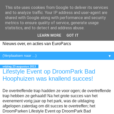
This site uses cookies from Google to deliver its services
and to analyze traffic. Your IP address and user-agent are
shared with Google along with performance and security
metrics to ensure quality of service, generate usage
statistics, and to detect and address abuse.
LEARN MORE
GOT IT
Nieuws over, en acties van EuroParcs
▼
vrijdag 23 augustus 2013
Lifestyle Event op DroomPark Bad
Hoophuizen was knallend succes!
De overtreffende trap hadden ze voor ogen; de overtreffende
trap hebben ze gehaald! Na het grote succes van het
evenement vorig jaar op het park, was de uitdaging
afgelopen zaterdag om dit succes te overtreffen; het
DroomParken Lifestyle Event op DroomPark Bad