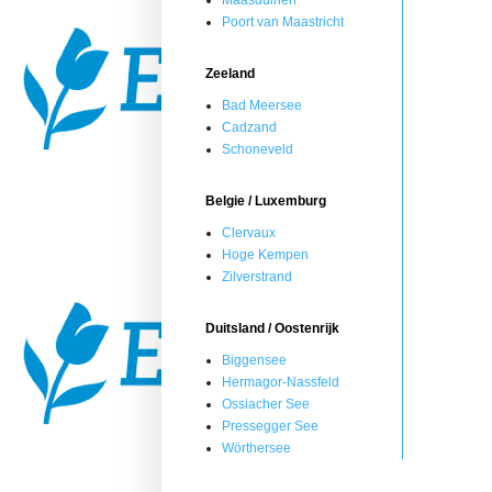
Maasduinen
Poort van Maastricht
Zeeland
Bad Meersee
Cadzand
Schoneveld
Belgie / Luxemburg
Clervaux
Hoge Kempen
Zilverstrand
Duitsland / Oostenrijk
Biggensee
Hermagor-Nassfeld
Ossiacher See
Pressegger See
Wörthersee