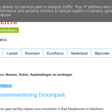
deliver its services and to analyze traffic. Your IP address and
formance and security metrics to ensure quality of service, ge
 abuse.
arcs
Landal
Roompot
EuroParcs
Nederland
Bijzonder
cs: Nieuws, Acties, Aanbiedingen en kortingen
juni 2012
oenenInvestering Droompark
en gaat tachtig miljoen euro investeren in Bad Hoophuizen in Hulshorst.