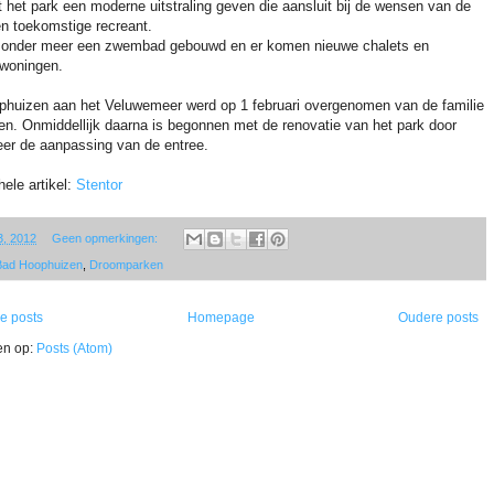
 het park een moderne uitstraling geven die aansluit bij de wensen van de
en toekomstige recreant.
t onder meer een zwembad gebouwd en er komen nieuwe chalets en
ewoningen.
huizen aan het Veluwemeer werd op 1 februari overgenomen van de familie
en. Onmiddellijk daarna is begonnen met de renovatie van het park door
er de aanpassing van de entree.
hele artikel:
Stentor
03, 2012
Geen opmerkingen:
Bad Hoophuizen
,
Droomparken
e posts
Homepage
Oudere posts
en op:
Posts (Atom)