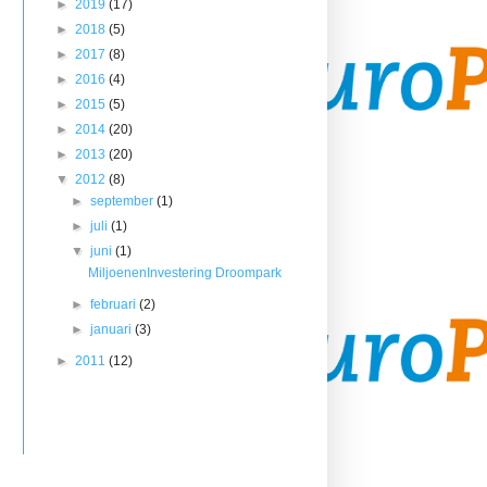
►
2019
(17)
►
2018
(5)
►
2017
(8)
►
2016
(4)
►
2015
(5)
►
2014
(20)
►
2013
(20)
▼
2012
(8)
►
september
(1)
►
juli
(1)
▼
juni
(1)
MiljoenenInvestering Droompark
►
februari
(2)
►
januari
(3)
►
2011
(12)