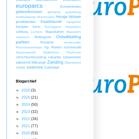
europarcs
Evenementen
gebeurtenissen
glamping
gulperberg
Hooge Veluwe
herfstvakantie
Hindeloopen
Kaatsheuvel
ijsseleilanden
kamperen
Kempen
kerst
Koningshof
Kreekebos
Limburg
Maasduinen
Lochem
Maastricht
Ontwikkeling
Molengroet
meerzicht
parken
Reclame
reestervallei
Ruinen
schoneveld
Resortaandemaas
Rijp
Spaarnwoude
Spijkerboor
Tinyhouse
UtrechtseHeuvelrug
vakantie
veluwemeer
Zanding
wijewerelt
Wiltzangh
Zilverstrand
zuiderzee
zomer
Zutendaal
Blogarchief
►
2026
(3)
►
2025
(21)
►
2024
(50)
►
2023
(32)
►
2022
(34)
►
2021
(77)
►
2020
(53)