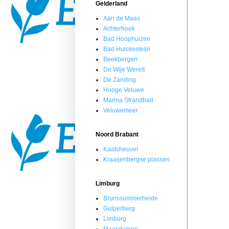
Gelderland
Aan de Maas
Achterhoek
Bad Hoophuizen
Bad Hulckesteijn
Beekbergen
De Wije Werelt
De Zanding
Hooge Veluwe
Marina Strandbad
Veluwemeer
Noord Brabant
Kaatsheuvel
Kraaijenbergse plassen
Limburg
Brunssummerheide
Gulperberg
Limburg