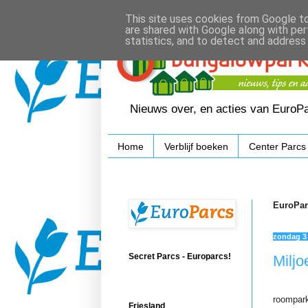
This site uses cookies from Google to 
are shared with Google along with per
statistics, and to detect and address
Nieuws over, en acties van EuroP
Home
Verblijf boeken
Center Parcs
EuroPar
zondag 3 
Secret Parcs - Europarcs!
Milj
roompark
Friesland