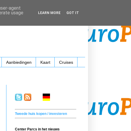
 user-agent
nerate usage
LEARN MORE
GOT IT
Aanbiedingen
Kaart
Cruises
.
. . .
.
. .
Tweede huis kopen / investeren
Center Parcs in het nieuws