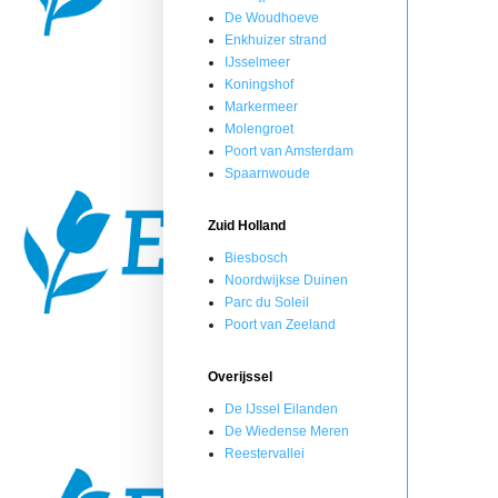
De Woudhoeve
Enkhuizer strand
IJsselmeer
Koningshof
Markermeer
Molengroet
Poort van Amsterdam
Spaarnwoude
Zuid Holland
Biesbosch
Noordwijkse Duinen
Parc du Soleil
Poort van Zeeland
Overijssel
De IJssel Eilanden
De Wiedense Meren
Reestervallei