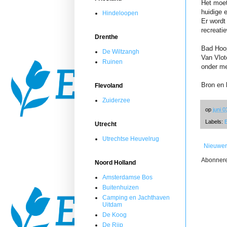
Het moet
huidige 
Hindeloopen
Er word
recreati
Drenthe
Bad Hoop
De Wiltzangh
Van Vlot
Ruinen
onder me
Bron en 
Flevoland
Zuiderzee
op
juni 
Labels:
Utrecht
Utrechtse Heuvelrug
Nieuwer
Abonner
Noord Holland
Amsterdamse Bos
Buitenhuizen
Camping en Jachthaven
Uitdam
De Koog
De Rijp