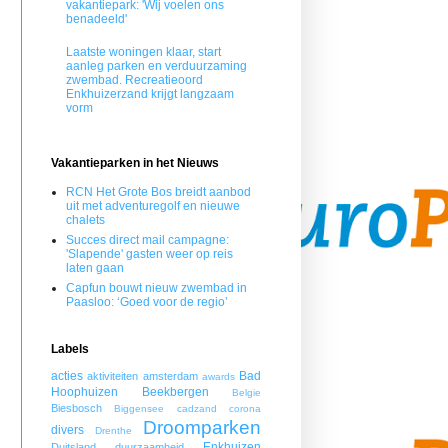
vakantiepark: 'Wij voelen ons
benadeeld'
Laatste woningen klaar, start
aanleg parken en verduurzaming
zwembad. Recreatieoord
Enkhuizerzand krijgt langzaam
vorm
Vakantieparken in het Nieuws
RCN Het Grote Bos breidt aanbod
uit met adventuregolf en nieuwe
chalets
Succes direct mail campagne:
'Slapende' gasten weer op reis
laten gaan
Capfun bouwt nieuw zwembad in
Paasloo: ‘Goed voor de regio’
Labels
acties
Bad
aktiviteiten
amsterdam
awards
Hoophuizen
Beekbergen
Belgie
Biesbosch
Biggensee
cadzand
corona
Droomparken
divers
Drenthe
Enkhuizen
Duitsland
duurzaamheid