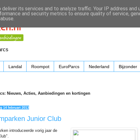
deliver its services and to analyze traffic. Your IP address and
formance and security metrics to ensure quality of service, ge
 abuse.
arcs
Landal
Roompot
EuroParcs
Nederland
Bijzonder
cs: Nieuws, Acties, Aanbiedingen en kortingen
 14 februari 2013
mparken Junior Club
ken introduceerde vorig jaar de
lub".