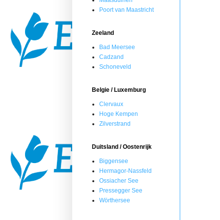
Maasduinen
Poort van Maastricht
Zeeland
Bad Meersee
Cadzand
Schoneveld
Belgie / Luxemburg
Clervaux
Hoge Kempen
Zilverstrand
Duitsland / Oostenrijk
Biggensee
Hermagor-Nassfeld
Ossiacher See
Pressegger See
Wörthersee