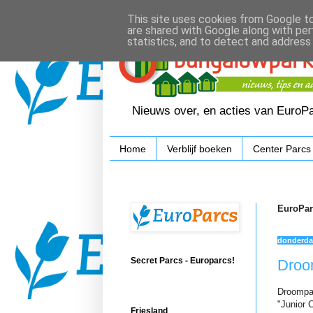
This site uses cookies from Google to 
are shared with Google along with per
statistics, and to detect and address
Nieuws over, en acties van EuroP
Home
Verblijf boeken
Center Parcs
EuroPar
donderdag
Secret Parcs - Europarcs!
Droo
Droompar
"Junior C
Friesland