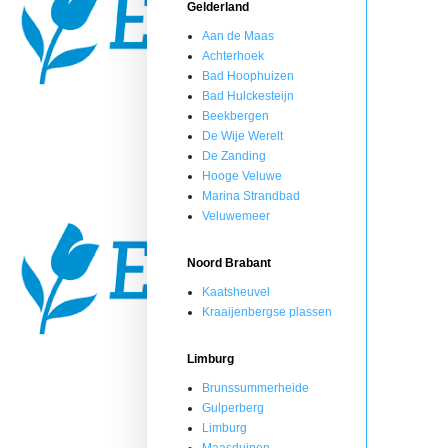
Gelderland
Aan de Maas
Achterhoek
Bad Hoophuizen
Bad Hulckesteijn
Beekbergen
De Wije Werelt
De Zanding
Hooge Veluwe
Marina Strandbad
Veluwemeer
Noord Brabant
Kaatsheuvel
Kraaijenbergse plassen
Limburg
Brunssummerheide
Gulperberg
Limburg