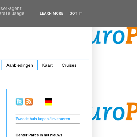
 user-agent
nerate usage
LEARN MORE
GOT IT
Aanbiedingen
Kaart
Cruises
.
. . .
.
. .
Tweede huis kopen / investeren
Center Parcs in het nieuws