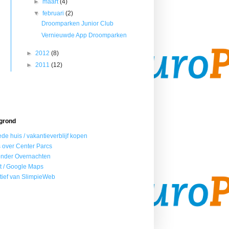
►
maart
(4)
▼
februari
(2)
Droomparken Junior Club
Vernieuwde App Droomparken
►
2012
(8)
►
2011
(12)
grond
de huis / vakantieverblijf kopen
s over Center Parcs
onder Overnachten
t / Google Maps
iatief van SlimpieWeb