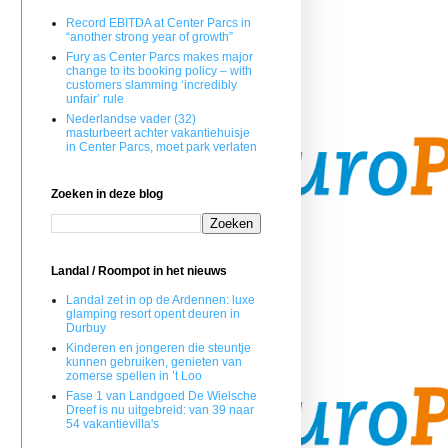
Record EBITDA at Center Parcs in
“another strong year of growth”
Fury as Center Parcs makes major
change to its booking policy – with
customers slamming ‘incredibly
unfair’ rule
Nederlandse vader (32)
masturbeert achter vakantiehuisje
in Center Parcs, moet park verlaten
Zoeken in deze blog
Landal / Roompot in het nieuws
Landal zet in op de Ardennen: luxe
glamping resort opent deuren in
Durbuy
Kinderen en jongeren die steuntje
kunnen gebruiken, genieten van
zomerse spellen in ’t Loo
Fase 1 van Landgoed De Wielsche
Dreef is nu uitgebreid: van 39 naar
54 vakantievilla's