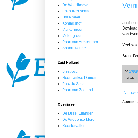
Vern
De Woudhoeve
Enkhuizer strand
IJsselmeer
anaf nu 
Koningshof
Dowload 
Markermeer
van twee
Molengroet
Poort van Amsterdam
Veel vak
Spaarnwoude
Bron: D
Zuid Holland
op
febru
Biesbosch
Noordwijkse Duinen
Labels:
Parc du Soleil
Poort van Zeeland
Nieuwer
Abonner
Overijssel
De IJssel Eilanden
De Wiedense Meren
Reestervallei