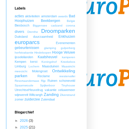
Labels
acties
Bad
aktiviteiten
amsterdam
awards
Hoophuizen
Beekbergen
Belgie
Biesbosch
Biggensee
cadzand
corona
Droomparken
divers
Drenthe
Enkhuizen
Duitsland
duurzaamheid
europarcs
Evenementen
gebeurtenissen
glamping
gulperberg
Hooge Veluwe
herfstvakantie
Hindeloopen
Kaatsheuvel
ijsseleilanden
kamperen
Kempen
kerst
Koningshof
Kreekebos
Limburg
Maasduinen
Lochem
Maastricht
Ontwikkeling
Molengroet
meerzicht
parken
Reclame
reestervallei
Ruinen
schoneveld
Resortaandemaas
Rijp
Spaarnwoude
Spijkerboor
Tinyhouse
UtrechtseHeuvelrug
vakantie
veluwemeer
Zanding
wijewerelt
Wiltzangh
Zilverstrand
zuiderzee
zomer
Zutendaal
Blogarchief
►
2026
(3)
►
2025
(21)