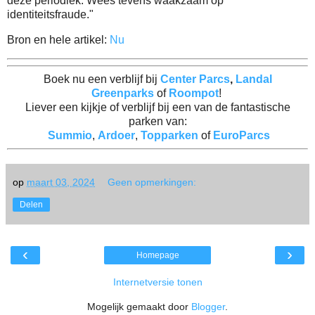
deze periodiek. Wees tevens waakzaam op
identiteitsfraude."
Bron en hele artikel:
Nu
Boek nu een verblijf bij
Center Parcs
,
Landal
Greenparks
of
Roompot
!
Liever een kijkje of verblijf bij een van de fantastische
parken van:
Summio
,
Ardoer
,
Topparken
of
EuroParcs
op
maart 03, 2024
Geen opmerkingen:
Delen
‹
›
Homepage
Internetversie tonen
Mogelijk gemaakt door
Blogger
.