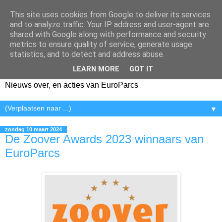
This site uses cookies from Google to deliver its services
and to analyze traffic. Your IP address and user-agent are
shared with Google along with performance and security
metrics to ensure quality of service, generate usage
statistics, and to detect and address abuse.
LEARN MORE
GOT IT
Nieuws over, en acties van EuroParcs
▼
zondag 10 maart 2024
De Zoover Awards 2023 winnaars van
EuroParcs