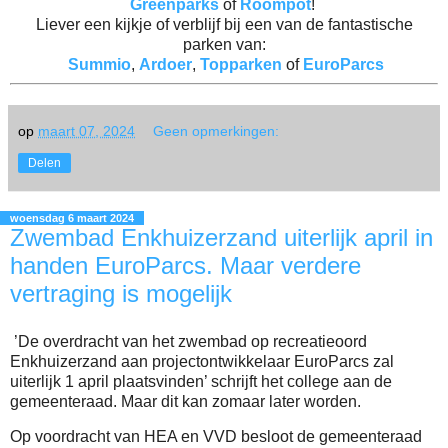
Greenparks
of
Roompot
!
Liever een kijkje of verblijf bij een van de fantastische
parken van:
Summio
,
Ardoer
,
Topparken
of
EuroParcs
op
maart 07, 2024
Geen opmerkingen:
Delen
woensdag 6 maart 2024
Zwembad Enkhuizerzand uiterlijk april in
handen EuroParcs. Maar verdere
vertraging is mogelijk
’De overdracht van het zwembad op recreatieoord
Enkhuizerzand aan projectontwikkelaar EuroParcs zal
uiterlijk 1 april plaatsvinden’ schrijft het college aan de
gemeenteraad. Maar dit kan zomaar later worden.
Op voordracht van HEA en VVD besloot de gemeenteraad