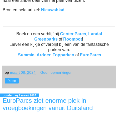
naar een ander deel van het park verhuizen.
Bron en hele artikel:
Nieuwsblad
Boek nu een verblijf bij
Center Parcs
,
Landal
Greenparks
of
Roompot
!
Liever een kijkje of verblijf bij een van de fantastische
parken van:
Summio
,
Ardoer
,
Topparken
of
EuroParcs
op
maart 08, 2024
Geen opmerkingen:
Delen
donderdag 7 maart 2024
EuroParcs ziet enorme piek in
vroegboekingen vanuit Duitsland