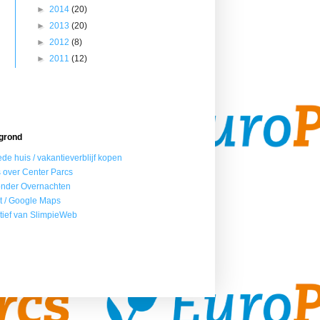
►
2014
(20)
►
2013
(20)
►
2012
(8)
►
2011
(12)
grond
de huis / vakantieverblijf kopen
s over Center Parcs
onder Overnachten
t / Google Maps
iatief van SlimpieWeb