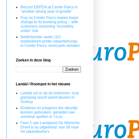
Record EBITDA at Center Parcs in
“another strong year of growth”
Fury as Center Parcs makes major
change to its booking policy – with
customers slamming ‘incredibly
unfair’ rule
Nederlandse vader (32)
masturbeert achter vakantiehuisje
in Center Parcs, moet park verlaten
Zoeken in deze blog
Landal / Roompot in het nieuws
Landal zet in op de Ardennen: luxe
glamping resort opent deuren in
Durbuy
Kinderen en jongeren die steuntje
kunnen gebruiken, genieten van
zomerse spellen in ’t Loo
Fase 1 van Landgoed De Wielsche
Dreef is nu uitgebreid: van 39 naar
54 vakantievilla's