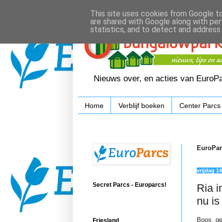
This site uses cookies from Google to 
are shared with Google along with per
statistics, and to detect and address
Nieuws over, en acties van EuroP
Home
Verblijf boeken
Center Parcs
EuroPar
vrijdag 14
Secret Parcs - Europarcs!
Ria i
nu is
Boos, ge
Friesland