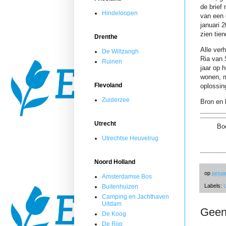
de brief
Hindeloopen
van een 
januari 
zien tie
Drenthe
Alle ver
De Wiltzangh
Ria van 
Ruinen
jaar op 
wonen, m
Flevoland
oplossin
Zuiderzee
Bron en 
Utrecht
Boe
Utrechtse Heuvelrug
Noord Holland
op
janua
Amsterdamse Bos
Labels:
Buitenhuizen
Camping en Jachthaven
Uitdam
Geen
De Koog
De Rijp