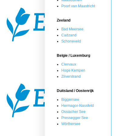
Maasduinen
Poort van Maastricht
Zeeland
Bad Meersee
Cadzand
Schoneveld
Belgie / Luxemburg
Clervaux
Hoge Kempen
Zilverstrand
Duitsland / Oostenrijk
Biggensee
Hermagor-Nassfeld
Ossiacher See
Pressegger See
Wörthersee