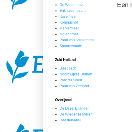
Een r
De Woudhoeve
Enkhuizer strand
IJsselmeer
Koningshof
Markermeer
Molengroet
Poort van Amsterdam
Spaarnwoude
Zuid Holland
Biesbosch
Noordwijkse Duinen
Parc du Soleil
Poort van Zeeland
Overijssel
De IJssel Eilanden
De Wiedense Meren
Reestervallei