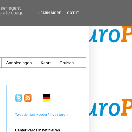
 user-agent
nerate usage
LEARN MORE
GOT IT
Aanbiedingen
Kaart
Cruises
.
. . .
.
. .
Tweede huis kopen / investeren
Center Parcs in het nieuws