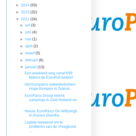
►
2024
(50)
►
2023
(32)
▼
2022
(34)
►
juli
(3)
►
juni
(4)
►
mei
(1)
►
april
(2)
►
maart
(5)
►
februari
(6)
▼
januari
(13)
Een weekend weg vanaf €99
tijdens de EuroPuit weken!
Het Europarcs vakantiedomein
Hoge Kempen in Zutend...
EuroParcs Group neemt
campings in Zuid-Holland en
...
Nieuw: EuroParcs De Wiltzangh
in Ruinen Drenthe
Laatste weekend om te
profiteren van de Vroegboek
...