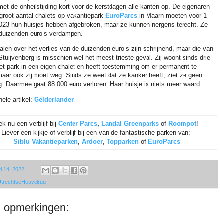
 met de onheilstijding kort voor de kerstdagen alle kanten op. De eigenaren
groot aantal chalets op vakantiepark
EuroParcs
in Maarn moeten voor 1
2023 hun huisjes hebben afgebroken, maar ze kunnen nergens terecht. Ze
nduizenden euro’s verdampen.
halen over het verlies van de duizenden euro’s zijn schrijnend, maar die van
Stuijvenberg is misschien wel het meest trieste geval. Zij woont sinds drie
het park in een eigen chalet en heeft toestemming om er permanent te
aar ook zij moet weg. Sinds ze weet dat ze kanker heeft, ziet ze geen
g. Daarmee gaat 88.000 euro verloren. Haar huisje is niets meer waard.
hele artikel:
Gelderlander
k nu een verblijf bij
Center Parcs
,
Landal Greenparks
of
Roompot
!
Liever een kijkje of verblijf bij een van de fantastische parken van:
Siblu Vakantieparken
,
Ardoer
,
Topparken
of
EuroParcs
ri 14, 2022
UtrechtseHeuvelrug
 opmerkingen: