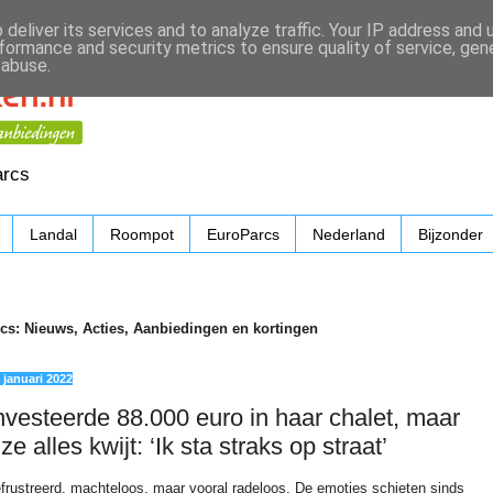
deliver its services and to analyze traffic. Your IP address and
formance and security metrics to ensure quality of service, ge
 abuse.
arcs
Landal
Roompot
EuroParcs
Nederland
Bijzonder
cs: Nieuws, Acties, Aanbiedingen en kortingen
 januari 2022
nvesteerde 88.000 euro in haar chalet, maar
 ze alles kwijt: ‘Ik sta straks op straat’
frustreerd, machteloos, maar vooral radeloos. De emoties schieten sinds