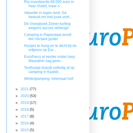
Ria investeerde 88.000 euro in
haar chalet, maar n...
Vakantie in eigen land, Ga
bewust om met jouw voet...
De Vroegboek Zomer korting
wegens succes verlengd
Camping in Papendaal wordt
tien hectare groter
Huisjes te hoog en te dicht bij de
erfgrens op Eur...
EuroParcs al eerder onder loep:
Maasdriel zag geen...
Tenthuisje brandt volledig af op
camping in Kaatsh...
Winterglamping: helemaal hot!
►
2021
(77)
►
2020
(53)
►
2019
(17)
►
2018
(5)
►
2017
(8)
►
2016
(4)
►
2015
(5)