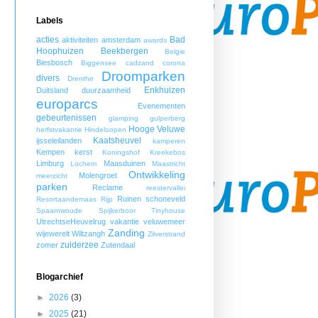
Labels
acties
Bad
aktiviteiten
amsterdam
awards
Hoophuizen
Beekbergen
Belgie
Biesbosch
Biggensee
cadzand
corona
Droomparken
divers
Drenthe
Enkhuizen
Duitsland
duurzaamheid
europarcs
Evenementen
gebeurtenissen
glamping
gulperberg
Hooge Veluwe
herfstvakantie
Hindeloopen
Kaatsheuvel
ijsseleilanden
kamperen
Kempen
kerst
Koningshof
Kreekebos
Limburg
Maasduinen
Lochem
Maastricht
Ontwikkeling
Molengroet
meerzicht
parken
Reclame
reestervallei
Ruinen
schoneveld
Resortaandemaas
Rijp
Spaarnwoude
Spijkerboor
Tinyhouse
UtrechtseHeuvelrug
vakantie
veluwemeer
Zanding
wijewerelt
Wiltzangh
Zilverstrand
zuiderzee
zomer
Zutendaal
Blogarchief
►
2026
(3)
►
2025
(21)