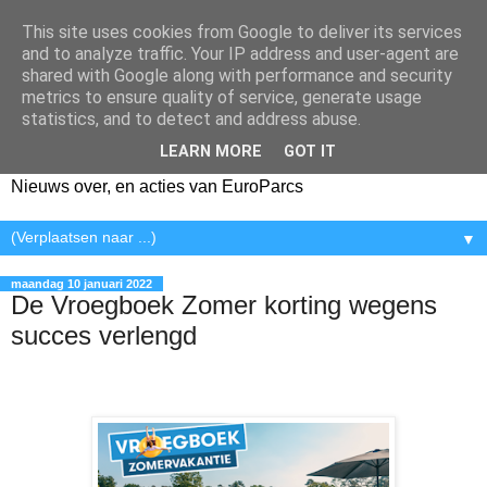
This site uses cookies from Google to deliver its services
and to analyze traffic. Your IP address and user-agent are
shared with Google along with performance and security
metrics to ensure quality of service, generate usage
statistics, and to detect and address abuse.
LEARN MORE
GOT IT
Nieuws over, en acties van EuroParcs
▼
maandag 10 januari 2022
De Vroegboek Zomer korting wegens
succes verlengd