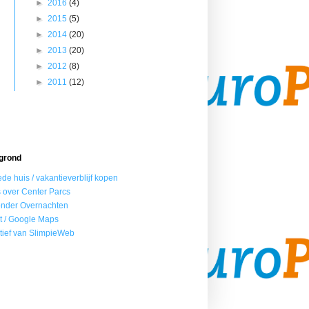
►
2016
(4)
►
2015
(5)
►
2014
(20)
►
2013
(20)
►
2012
(8)
►
2011
(12)
grond
de huis / vakantieverblijf kopen
s over Center Parcs
onder Overnachten
t / Google Maps
iatief van SlimpieWeb