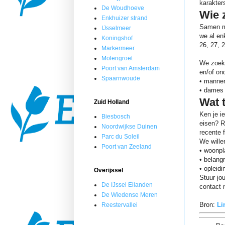
karakter
De Woudhoeve
Wie 
Enkhuizer strand
Samen me
IJsselmeer
we al en
Koningshof
26, 27,
Markermeer
Molengroet
We zoeke
Poort van Amsterdam
en/of on
Spaarnwoude
• mannen
• dames 
Wat 
Zuid Holland
Ken je i
Biesbosch
eisen? R
Noordwijkse Duinen
recente f
Parc du Soleil
We wille
Poort van Zeeland
• woonpla
• belang
• opleidi
Overijssel
Stuur jo
De IJssel Eilanden
contact 
De Wiedense Meren
Bron:
Li
Reestervallei