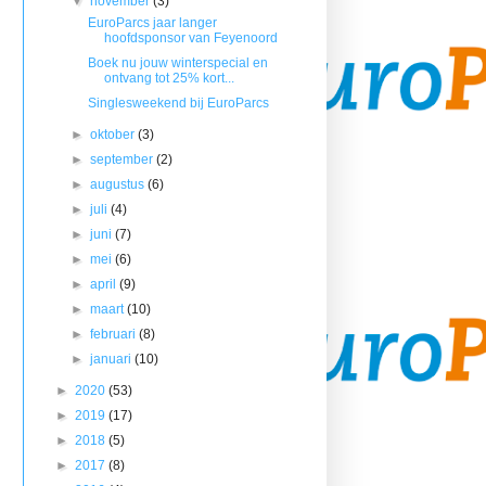
▼
november
(3)
EuroParcs jaar langer
hoofdsponsor van Feyenoord
Boek nu jouw winterspecial en
ontvang tot 25% kort...
Singlesweekend bij EuroParcs
►
oktober
(3)
►
september
(2)
►
augustus
(6)
►
juli
(4)
►
juni
(7)
►
mei
(6)
►
april
(9)
►
maart
(10)
►
februari
(8)
►
januari
(10)
►
2020
(53)
►
2019
(17)
►
2018
(5)
►
2017
(8)