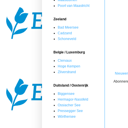
Maasduinen
Poort van Maastricht
Zeeland
Bad Meersee
Cadzand
Schoneveld
Belgie / Luxemburg
Clervaux
Hoge Kempen
Zilverstrand
Nieuwer
Abonner
Duitsland / Oostenrijk
Biggensee
Hermagor-Nassfeld
Ossiacher See
Pressegger See
Wörthersee