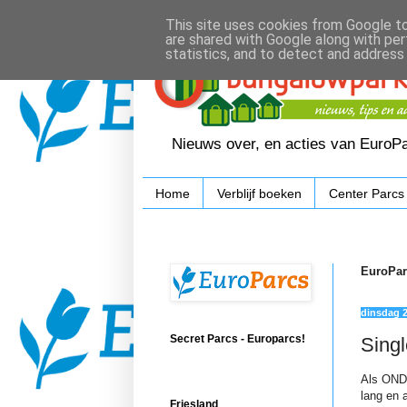
This site uses cookies from Google to 
are shared with Google along with per
statistics, and to detect and address
Nieuws over, en acties van EuroP
Home
Verblijf boeken
Center Parcs
EuroPar
dinsdag 
Secret Parcs - Europarcs!
Sing
Als OND
lang en 
Friesland