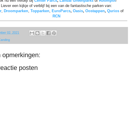
k nu een verblijf bij
Center Parcs
,
Landal Greenparks
of
Roompot
!
Liever een kijkje of verblijf bij een van de fantastische parken van:
r
,
Droomparken
,
Topparken
,
EuroParcs
,
Oasis
,
Oostappen
,
Qurios
of
RCN
ber 02, 2021
Zanding
 opmerkingen:
eactie posten