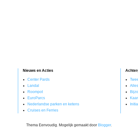
Nieuws en Acties
Achter
Center Pards
Twee
Landal
Alle
Roompot
Bijz
EuroParcs
Kaar
Nederlandse parken en ketens
Init
Cruises en Ferries
Thema Eenvoudig. Mogelijk gemaakt door
Blogger
.