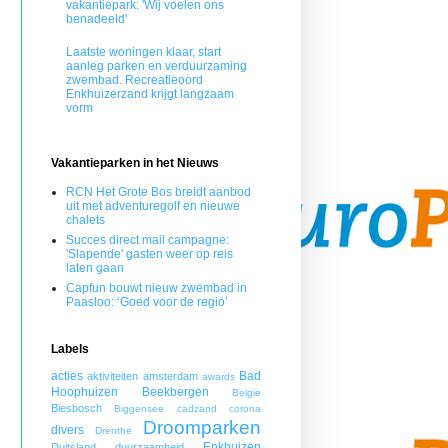
vakantiepark: 'Wij voelen ons
benadeeld'
Laatste woningen klaar, start
aanleg parken en verduurzaming
zwembad. Recreatieoord
Enkhuizerzand krijgt langzaam
vorm
Vakantieparken in het Nieuws
RCN Het Grote Bos breidt aanbod
uit met adventuregolf en nieuwe
chalets
Succes direct mail campagne:
'Slapende' gasten weer op reis
laten gaan
Capfun bouwt nieuw zwembad in
Paasloo: ‘Goed voor de regio’
Labels
acties
Bad
aktiviteiten
amsterdam
awards
Hoophuizen
Beekbergen
Belgie
Biesbosch
Biggensee
cadzand
corona
Droomparken
divers
Drenthe
Enkhuizen
Duitsland
duurzaamheid