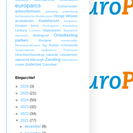
europarcs
Evenementen
gebeurtenissen
glamping
gulperberg
Hooge Veluwe
herfstvakantie
Hindeloopen
Kaatsheuvel
ijsseleilanden
kamperen
Kempen
kerst
Koningshof
Kreekebos
Limburg
Maasduinen
Lochem
Maastricht
Ontwikkeling
Molengroet
meerzicht
parken
Reclame
reestervallei
Ruinen
schoneveld
Resortaandemaas
Rijp
Spaarnwoude
Spijkerboor
Tinyhouse
UtrechtseHeuvelrug
vakantie
veluwemeer
Zanding
wijewerelt
Wiltzangh
Zilverstrand
zuiderzee
zomer
Zutendaal
Blogarchief
►
2026
(3)
►
2025
(21)
►
2024
(50)
►
2023
(32)
►
2022
(34)
▼
2021
(77)
►
december
(9)