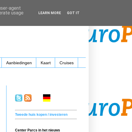
 user-agent
nerate usage
LEARN MORE
GOT IT
Aanbiedingen
Kaart
Cruises
.
. . .
.
. .
Tweede huis kopen / investeren
Center Parcs in het nieuws