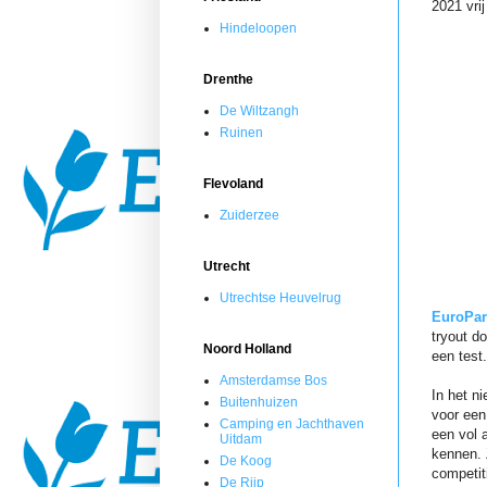
2021 vri
Hindeloopen
Drenthe
De Wiltzangh
Ruinen
Flevoland
Zuiderzee
Utrecht
Utrechtse Heuvelrug
EuroPar
tryout d
Noord Holland
een test
Amsterdamse Bos
In het n
Buitenhuizen
voor een
Camping en Jachthaven
een vol 
Uitdam
kennen. 
De Koog
competit
De Rijp