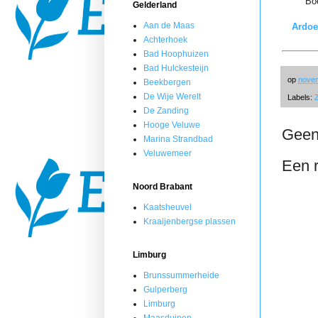
Boe
Gelderland
Aan de Maas
Ardoe
Achterhoek
Bad Hoophuizen
Bad Hulckesteijn
op
novem
Beekbergen
De Wije Werelt
Labels:
De Zanding
Hooge Veluwe
Geen
Marina Strandbad
Veluwemeer
Een r
Noord Brabant
Kaatsheuvel
Kraaijenbergse plassen
Limburg
Brunssummerheide
Gulperberg
Limburg