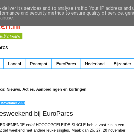
deliver its services and to analyze traffic. Your IP address and
formance and security metrics to ensure quality of service, ge
 abuse.
arcs
Landal
Roompot
EuroParcs
Nederland
Bijzonder
cs: Nieuws, Acties, Aanbiedingen en kortingen
2 november 2021
lesweekend bij EuroParcs
ERNEMENDE en/of HOOGOPGELEIDE SINGLE heb je vast zin in een
actief weekend met andere leuke singles. Maak dan 26, 27, 28 november