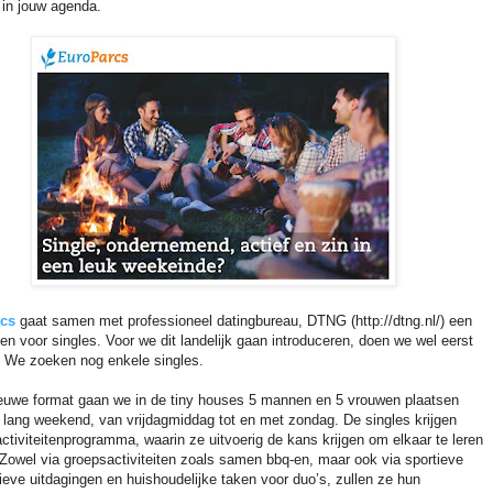
j in jouw agenda.
cs
gaat samen met professioneel datingbureau, DTNG (http://dtng.nl/) een
oen voor singles. Voor we dit landelijk gaan introduceren, doen we wel eerst
. We zoeken nog enkele singles.
ieuwe format gaan we in de tiny houses 5 mannen en 5 vrouwen plaatsen
 lang weekend, van vrijdagmiddag tot en met zondag. De singles krijgen
activiteitenprogramma, waarin ze uitvoerig de kans krijgen om elkaar te leren
Zowel via groepsactiviteiten zoals samen bbq-en, maar ook via sportieve
ieve uitdagingen en huishoudelijke taken voor duo’s, zullen ze hun