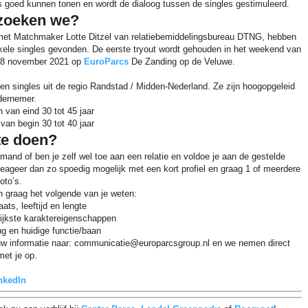
s goed kunnen tonen en wordt de dialoog tussen de singles gestimuleerd.
zoeken we?
t Matchmaker Lotte Ditzel van relatiebemiddelingsbureau DTNG, hebben
kele singles gevonden. De eerste tryout wordt gehouden in het weekend van
 28 november 2021 op
EuroParcs
De Zanding op de Veluwe.
n singles uit de regio Randstad / Midden-Nederland. Ze zijn hoogopgeleid
dernemer.
 van eind 30 tot 45 jaar
van begin 30 tot 40 jaar
te doen?
emand of ben je zelf wel toe aan een relatie en voldoe je aan de gestelde
eageer dan zo spoedig mogelijk met een kort profiel en graag 1 of meerdere
oto’s.
n graag het volgende van je weten:
ats, leeftijd en lengte
rijkste karaktereigenschappen
ng en huidige functie/baan
uw informatie naar: communicatie@europarcsgroup.nl en we nemen direct
met je op.
nkedIn